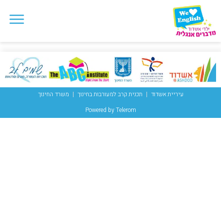
עיריית אשדוד
תכנית קרב למעורבות בחינוך
משרד החינוך
Powered by Telerom