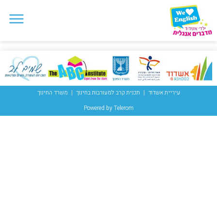
עיריית אשדוד
תכנית קרב למעורבות בחינוך
משרד החינוך
Powered by Telerom