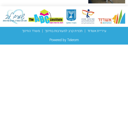
עיריית אשדוד
תכנית קרב למעורבות בחינוך
משרד החינוך
Powered by Telerom