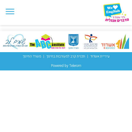
עיריית אשדוד
תכנית קרב למעורבות בחינוך
משרד החינוך
Powered by Telerom