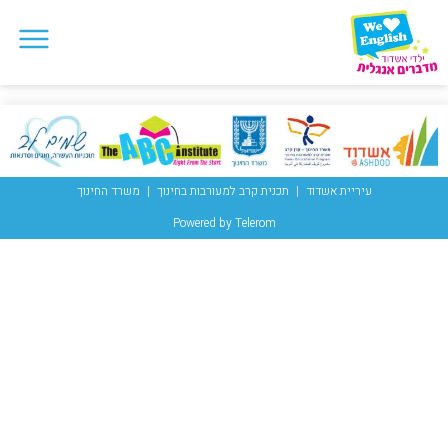
עיריית אשדוד
תכנית קרב למעורבות בחינוך
משרד החינוך
Powered by Telerom