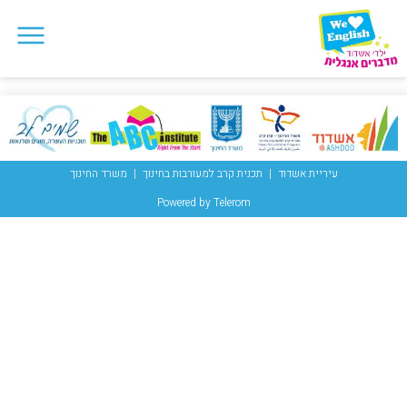
עיריית אשדוד
תכנית קרב למעורבות בחינוך
משרד החינוך
Powered by Telerom