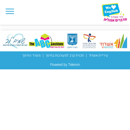
עיריית אשדוד
תכנית קרב למעורבות בחינוך
משרד החינוך
Powered by Telerom