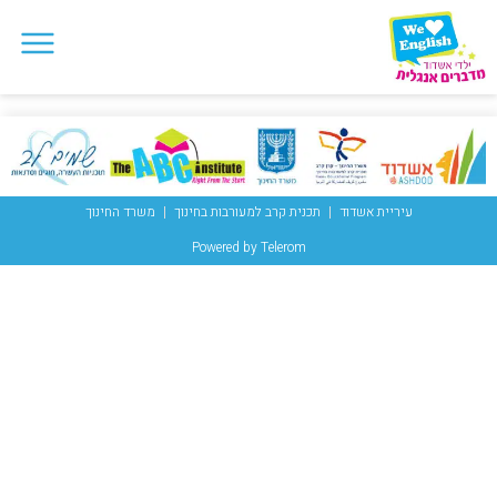
עיריית אשדוד
תכנית קרב למעורבות בחינוך
משרד החינוך
Powered by Telerom