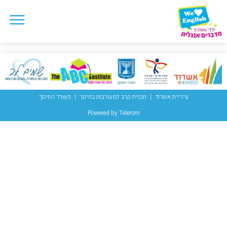
עיריית אשדוד
תכנית קרב למעורבות בחינוך
משרד החינוך
Powered by Telerom