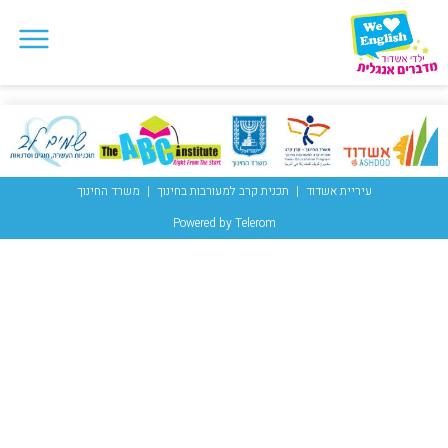
עיריית אשדוד
תכנית קרב למעורבות בחינוך
משרד החינוך
Powered by Telerom