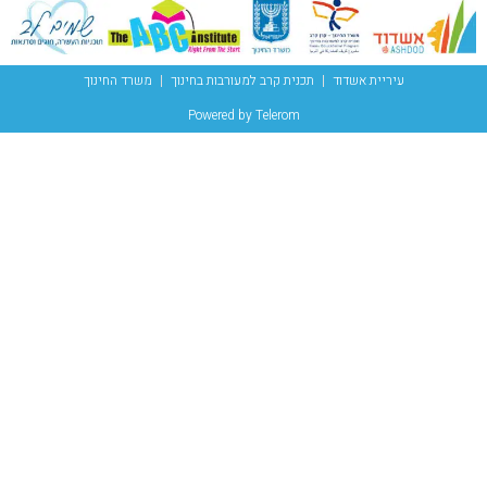
עיריית אשדוד
תכנית קרב למעורבות בחינוך
משרד החינוך
Powered by Telerom