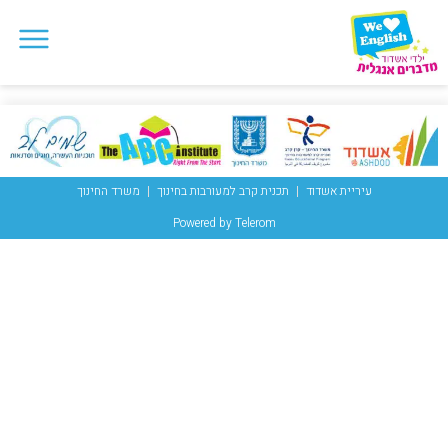
עיריית אשדוד
תכנית קרב למעורבות בחינוך
משרד החינוך
Powered by Telerom