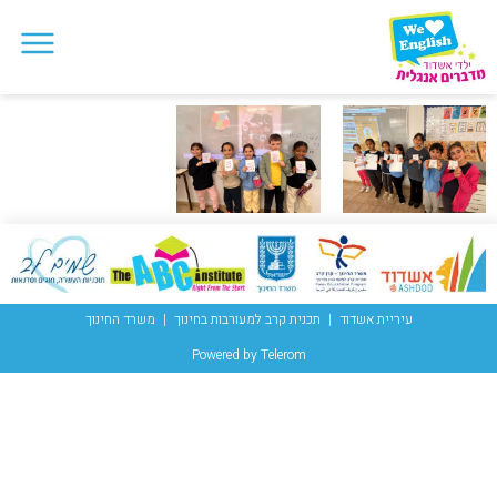
עיריית אשדוד
תכנית קרב למעורבות בחינוך
משרד החינוך
Powered by Telerom