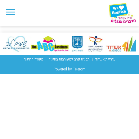
עיריית אשדוד
תכנית קרב למעורבות בחינוך
משרד החינוך
Powered by Telerom