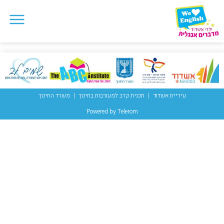
עיריית אשדוד
תכנית קרב למעורבות בחינוך
משרד החינוך
Powered by Telerom