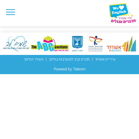
עיריית אשדוד
תכנית קרב למעורבות בחינוך
משרד החינוך
Powered by Telerom