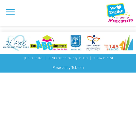
עיריית אשדוד
תכנית קרב למעורבות בחינוך
משרד החינוך
Powered by Telerom