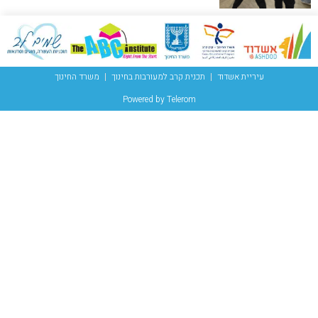
עיריית אשדוד
תכנית קרב למעורבות בחינוך
משרד החינוך
Powered by Telerom