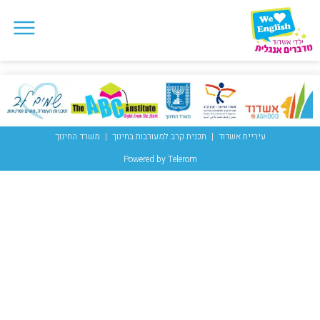
עיריית אשדוד
תכנית קרב למעורבות בחינוך
משרד החינוך
Powered by Telerom