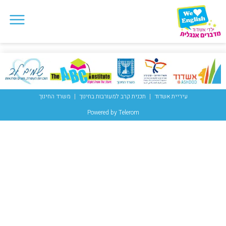
עיריית אשדוד
תכנית קרב למעורבות בחינוך
משרד החינוך
Powered by Telerom