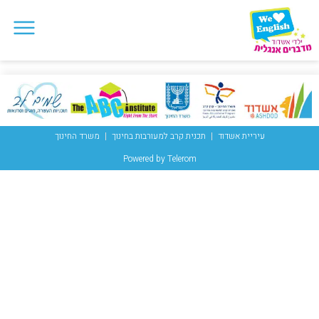
עיריית אשדוד
תכנית קרב למעורבות בחינוך
משרד החינוך
Powered by Telerom