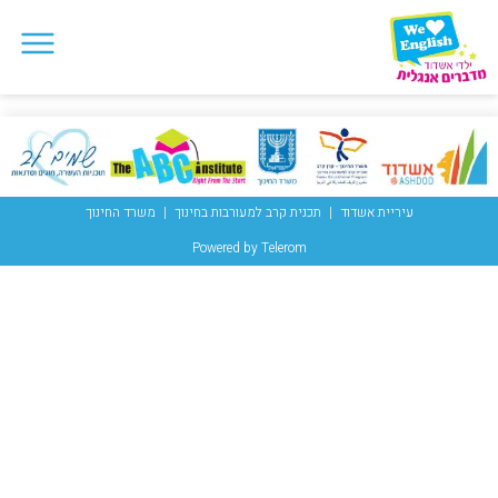
עיריית אשדוד
תכנית קרב למעורבות בחינוך
משרד החינוך
Powered by Telerom