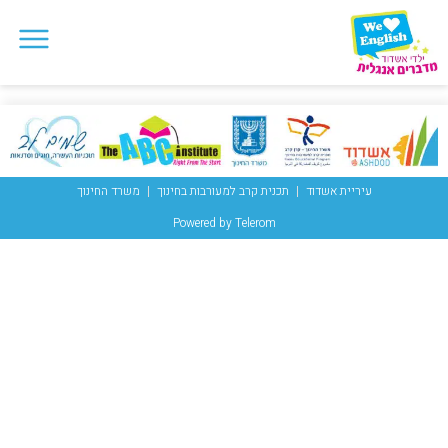
עיריית אשדוד
תכנית קרב למעורבות בחינוך
משרד החינוך
Powered by Telerom