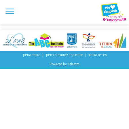
עיריית אשדוד
תכנית קרב למעורבות בחינוך
משרד החינוך
Powered by Telerom