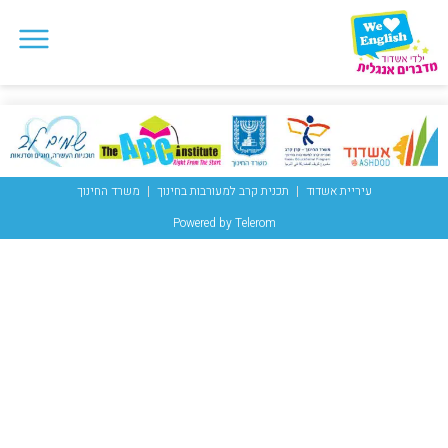
עיריית אשדוד
תכנית קרב למעורבות בחינוך
משרד החינוך
Powered by Telerom