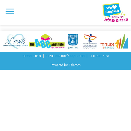
עיריית אשדוד
תכנית קרב למעורבות בחינוך
משרד החינוך
Powered by Telerom