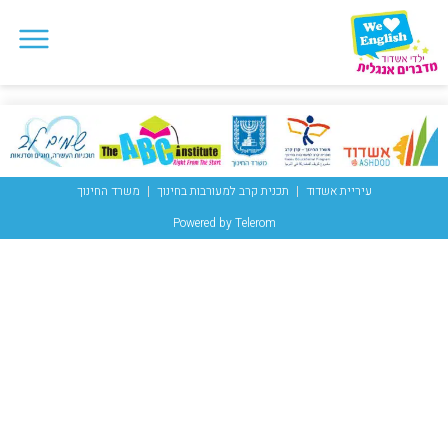
עיריית אשדוד
תכנית קרב למעורבות בחינוך
משרד החינוך
Powered by Telerom