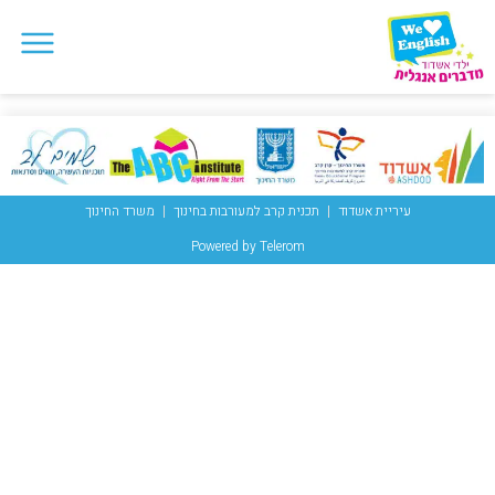
עיריית אשדוד
תכנית קרב למעורבות בחינוך
משרד החינוך
Powered by Telerom