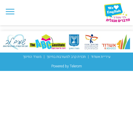
עיריית אשדוד
תכנית קרב למעורבות בחינוך
משרד החינוך
Powered by Telerom