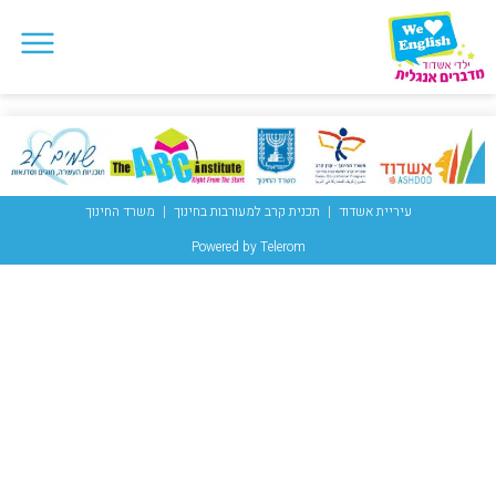
עיריית אשדוד
תכנית קרב למעורבות בחינוך
משרד החינוך
Powered by Telerom