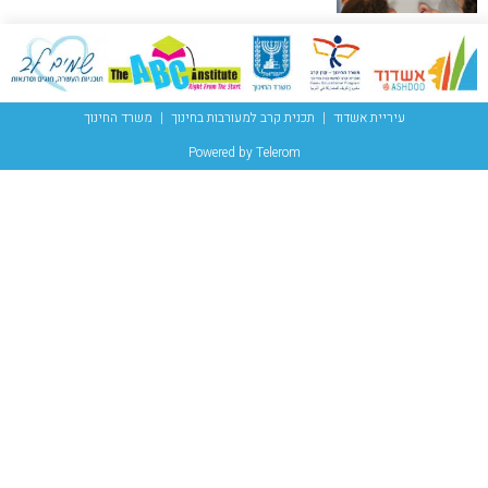
עיריית אשדוד
תכנית קרב למעורבות בחינוך
משרד החינוך
Powered by Telerom